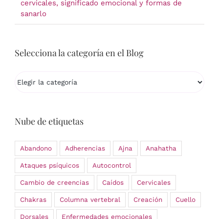
cervicales, significado emocional y formas de
sanarlo
Selecciona la categoría en el Blog
Selecciona
la
categoría
en
el
Nube de etiquetas
Blog
Abandono
Adherencias
Ajna
Anahatha
Ataques psíquicos
Autocontrol
Cambio de creencias
Caídos
Cervicales
Chakras
Columna vertebral
Creación
Cuello
Dorsales
Enfermedades emocionales