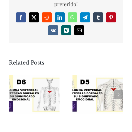
preferido!
Facebook
X
Reddit
LinkedIn
WhatsApp
Telegram
Tumblr
Pinterest
Vk
Xing
Email
Related Posts