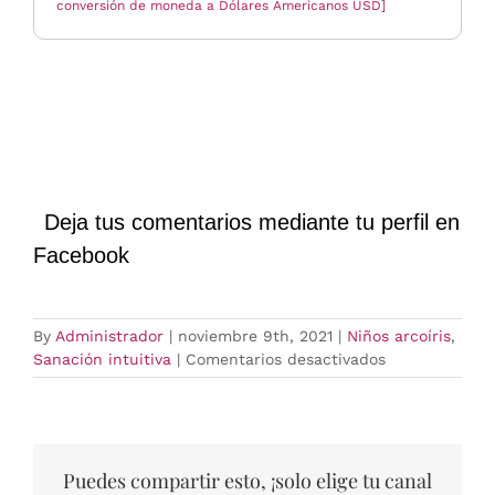
conversión de moneda a Dólares Americanos USD]
Deja tus comentarios mediante tu perfil en
Facebook
By
Administrador
|
noviembre 9th, 2021
|
Niños arcoíris
,
en
Sanación intuitiva
|
Comentarios desactivados
La
sanación
y
los
niños
Puedes compartir esto, ¡solo elige tu canal